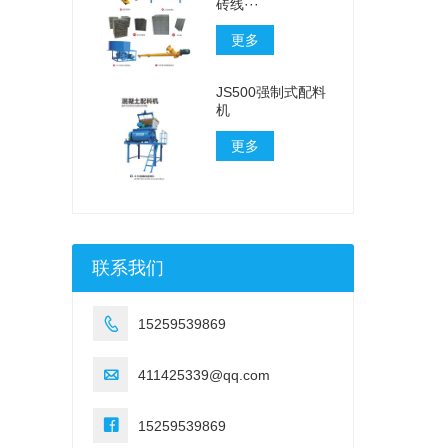
砖线···
更多
JS500强制式配料
机
更多
联系我们

15259539869

411425339@qq.com

15259539869