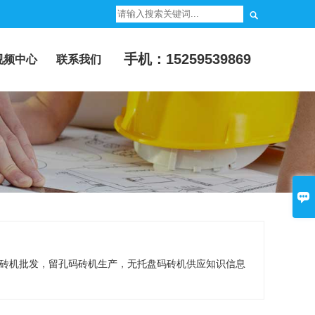

手机：15259539869
视频中心
联系我们

砖机批发，留孔码砖机生产，无托盘码砖机供应知识信息