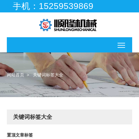
手机：15259539869

移动
网站首页
>
关键词标签大全
关键词标签大全
咨
询
报
置顶文章标签