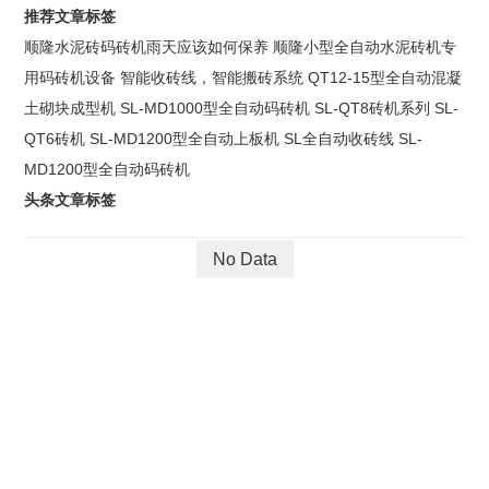
价
推荐文章标签
顺隆水泥砖码砖机雨天应该如何保养
顺隆小型全自动水泥砖机专
用码砖机设备
智能收砖线，智能搬砖系统
QT12-15型全自动混凝
请
在
土砌块成型机
SL-MD1000型全自动码砖机
SL-QT8砖机系列
SL-
下
QT6砖机
SL-MD1200型全自动上板机
SL全自动收砖线
SL-
面
MD1200型全自动码砖机
的
表
头条文章标签
格
中
No Data
提
供
您
的
需
求。
我
们
会
在