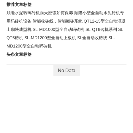
价
推荐文章标签
顺隆水泥砖码砖机雨天应该如何保养
顺隆小型全自动水泥砖机专
用码砖机设备
智能收砖线，智能搬砖系统
QT12-15型全自动混凝
请
在
土砌块成型机
SL-MD1000型全自动码砖机
SL-QT8砖机系列
SL-
下
QT6砖机
SL-MD1200型全自动上板机
SL全自动收砖线
SL-
面
MD1200型全自动码砖机
的
表
头条文章标签
格
中
No Data
提
供
您
的
需
求。
我
们
会
在