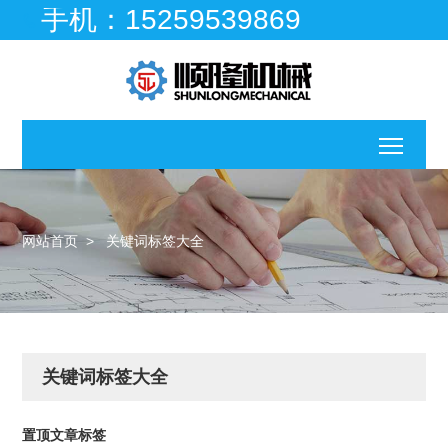
手机：15259539869

移动
网站首页
>
关键词标签大全
关键词标签大全
咨
询
报
置顶文章标签