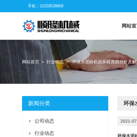
手机：15259539869

网站首
网站首页
>
行业动态
>
环保水泥砖机损坏砖原因分析及解
新闻分类
环保
公司动态
2021-07

行业动态

环保水泥