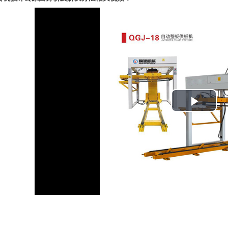
Play
Vide