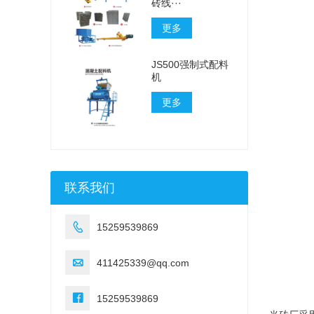
砖线···
更多
JS500强制式配料
机
更多
联系我们

15259539869

411425339@qq.com

15259539869