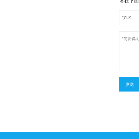
请在下面
发送